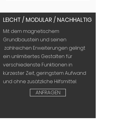
LEICHT / MODULAR / NACHHALTIG
Mit dem magnetischem
Grundbaustein und seinen
zahlreichen Erweiterungen gelingt
ein unlimitiertes Gestalten für
verschiedenste Funktionen in
kürzester Zeit, geringstem Aufwand
und ohne zusätzliche Hilfsmittel.
ANFRAGEN