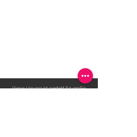
Diese Lösung ist perfekt für große
Kongresse, Messen und Festivals. Die
magnetischen Verbindungen und
individualisierbaren Rückwände
machen dieses System zu einem
echten Alleskönner.