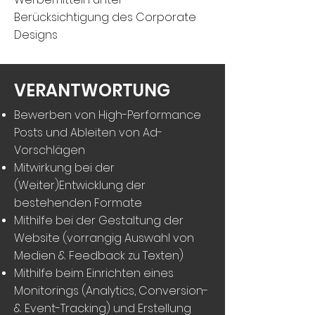
Berücksichtigung des Corporate
Designs
VERANTWORTUNG
Bewerben von High-Performance
Posts und Ableiten von Ad-
Vorschlägen
Mitwirkung bei der
(Weiter)Entwicklung der
bestehenden Formate
Mithilfe bei der Gestaltung der
Website (vorrangig Auswahl von
Medien & Feedback zu Texten)
Mithilfe beim Einrichten eines
Monitorings (Analytics, Conversion-
& Event-Tracking) und Erstellung