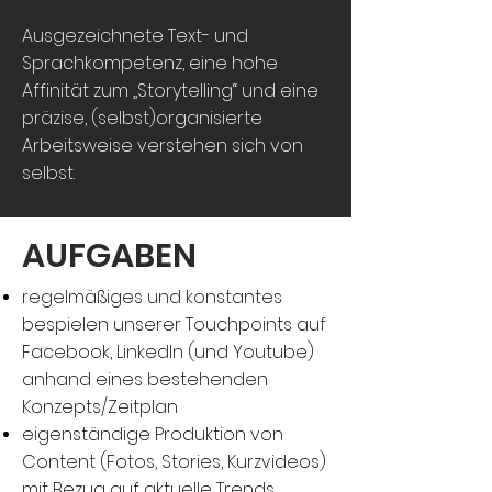
Ausgezeichnete Text- und
Sprachkompetenz, eine hohe
Affinität zum „Storytelling“ und eine
präzise, (selbst)organisierte
Arbeitsweise verstehen sich von
selbst.
AUFGABEN
regelmäßiges und konstantes
bespielen unserer Touchpoints auf
Facebook, LinkedIn (und Youtube)
anhand eines bestehenden
Konzepts/Zeitplan
eigenständige Produktion von
Content (Fotos, Stories, Kurzvideos)
mit Bezug auf aktuelle Trends,