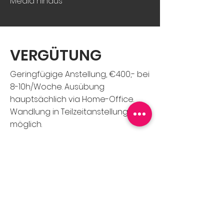
Media hinaus
VERGÜTUNG
Geringfügige Anstellung, €400,- bei
8-10h/Woche. Ausübung
hauptsächlich via Home-Office.
Wandlung in Teilzeitanstellung
möglich.
KONTAKT
Die Erstellung von ästhetischem
und thematisch-zielgerichteten
Content für Facebook & LinkedIn ist
genau Deins? Dann freuen wir uns
auf ein Gespräch mit Dir!