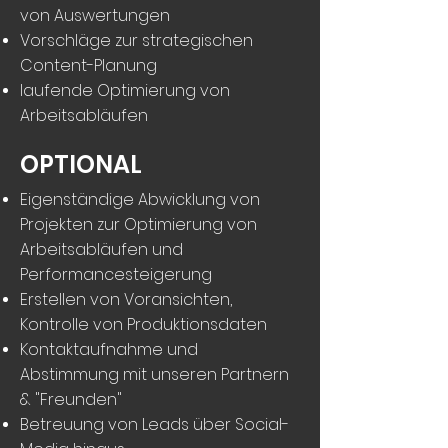
von Auswertungen
Vorschläge zur strategischen
Content-Planung
laufende Optimierung von
Arbeitsabläufen
OPTIONAL
Eigenständige Abwicklung von
Projekten zur Optimierung von
Arbeitsabläufen und
Performancesteigerung
Erstellen von Voransichten,
Kontrolle von Produktionsdaten
Kontaktaufnahme und
Abstimmung mit unseren Partnern
& "Freunden"
Betreuung von Leads über Social-