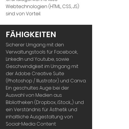
Webtechnologien (HTML, CSS, JS)
sind von Vorteil.
FÄHIGKEITEN
Sicherer Umgang mit den
Verwaltungstools für Facebook,
LinkedIn und Youtube, sowie
Geschwindigkeit im Umgang mit
der Adobe Creative Suite
(Photoshop / Illustrator) und Canva.
Ein geschultes Auge bei der
Auswahl von Medien aus
Bibliotheken (Dropbox, iStock,...) und
ein Verständnis für Ästhetik und
inhaltliche Ausgestaltung von
Social-Media Content.