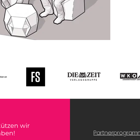
tützen wir
Partnerprogram
aben!