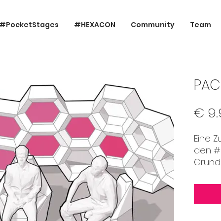
#PocketStages
#HEXACON
Community
Team
PACK
€ 9.
Eine 
den 
Grunde
VERANS