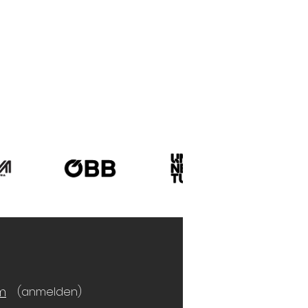
m
(anmelden)