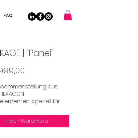
FAQ
AGE | "Panel"
Preis
999,00
Zusammenstellung aus
#HEXACON
lementen, speziell für
TALTER.
In den Warenkorb