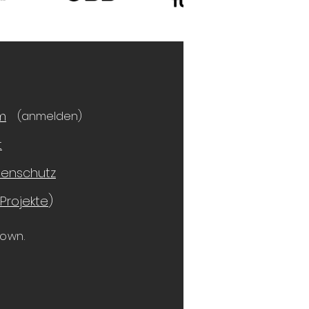
m
(anmelden)
t
tenschutz
Projekte
)
own.