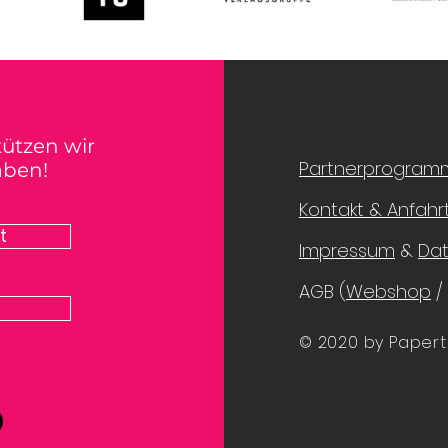
tützen wir
Partnerprogram
aben!
Kontakt & Anfahr
t
Impressum
&
Da
AGB (
Webshop
/
© 2020 by Papert